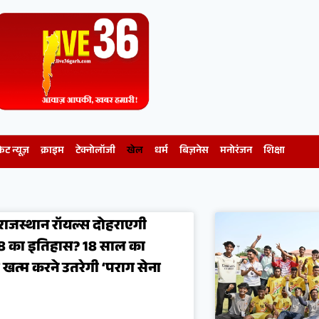
केट न्यूज़
क्राइम
टेक्नोलॉजी
खेल
धर्म
बिज़नेस
मनोरंजन
शिक्षा
 राजस्थान रॉयल्स दोहराएगी
8 का इतिहास? 18 साल का
 खत्म करने उतरेगी ‘पराग सेना