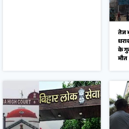
तेज भ
धराश
के ग
मौत