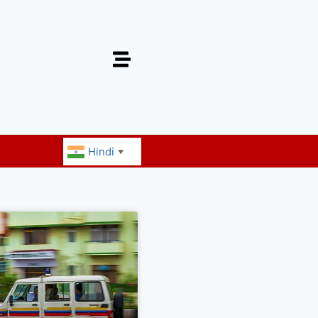
Hindi
▼