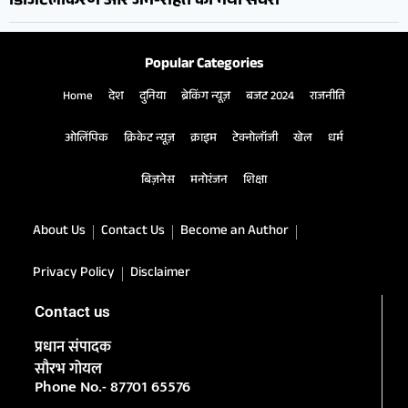
डिजिटलीकरण और जन-राहत का नया सवेरा
Popular Categories
Home
देश
दुनिया
ब्रेकिंग न्यूज़
बजट 2024
राजनीति
ओलिंपिक
क्रिकेट न्यूज़
क्राइम
टेक्नोलॉजी
खेल
धर्म
बिज़नेस
मनोरंजन
शिक्षा
About Us
Contact Us
Become an Author
Privacy Policy
Disclaimer
Contact us
प्रधान संपादक
सौरभ गोयल
Phone No.- 87701 65576