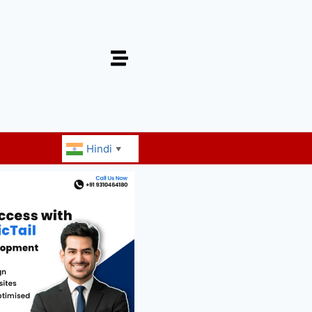
Hindi
▼