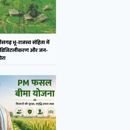
ीसगढ़ भू-राजस्व संहिता में
न, डिजिटलीकरण और जन-
ेरा