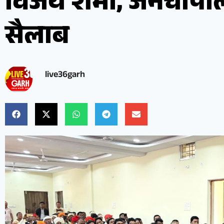
विजय शर्मा, जनचौपाल
सैलाब
live36garh