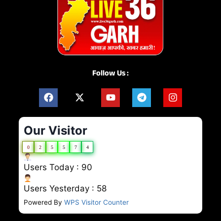
Follow Us :
Our Visitor
0
2
5
5
7
4
Users Today : 90
Users Yesterday : 58
Powered By
WPS Visitor Counter