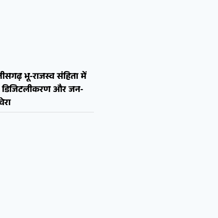
ीसगढ़ भू-राजस्व संहिता में
न, डिजिटलीकरण और जन-
ेरा