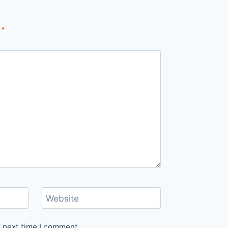
d
*
Website
e next time I comment.