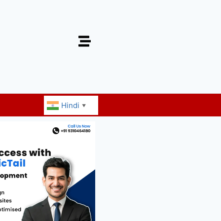
Hindi
▼