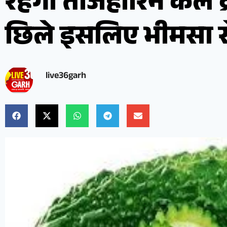
रहेंगी तीजहारिने कल व
छिले इसलिए भीमसा स
live36garh