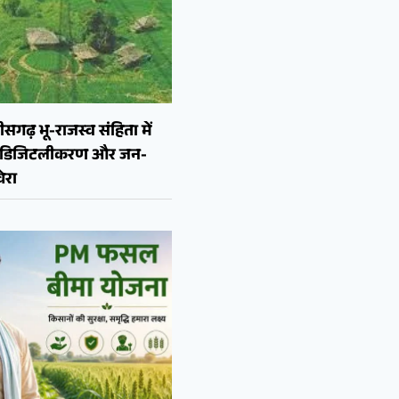
ीसगढ़ भू-राजस्व संहिता में
न, डिजिटलीकरण और जन-
ेरा