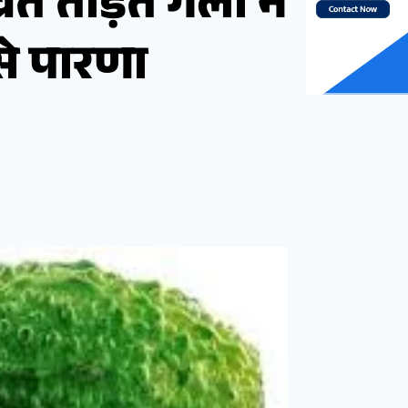
्रत तोड़ते गला न
े पारणा