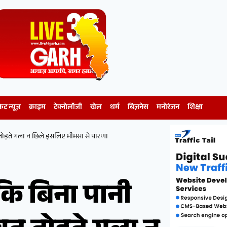
केट न्यूज़
क्राइम
टेक्नोलॉजी
खेल
धर्म
बिज़नेस
मनोरंजन
शिक्षा
 तोड़ते गला न छिले इसलिए भीमसा से पारणा
कि बिना पानी