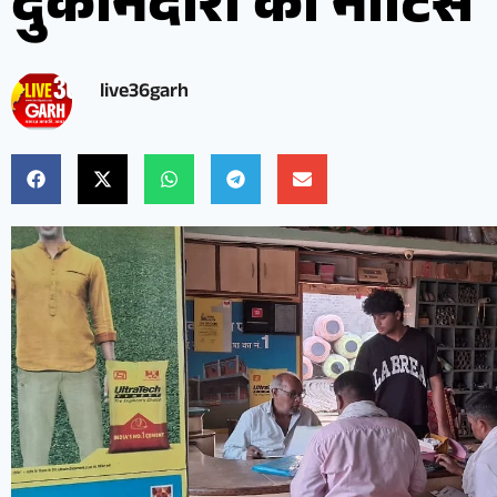
दुकानदारों को नोटिस
live36garh