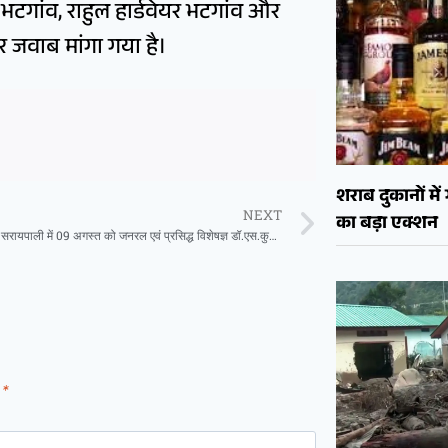
ी भटगांव, राहुल हार्डवेयर भटगांव और
जवाब मांगा गया है।
शराब दुकानों मे
NEXT
का बड़ा एक्शन
ओम हॉस्पिटल सरायपाली में 09 अगस्त को जनरल एवं प्रसिद्ध विशेषज्ञ डॉ.एस.कुमार देंगे परामर्श
d
*