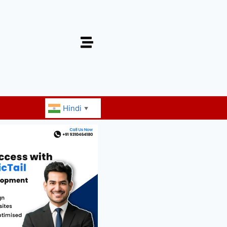
Hindi
▼