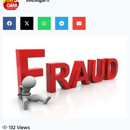
live36garh
132
Views