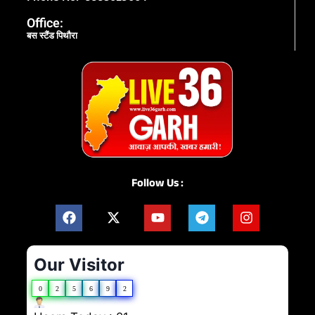
Office:
बस स्टैंड पिथौरा
Follow Us :
Our Visitor
0
2
5
6
9
2