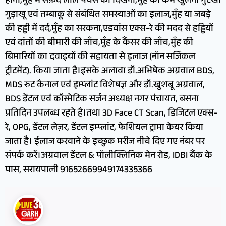
होना,मुँह में सफ़ेद लाल पैचेस का दिखना,मुँह का कम खुलना गुटखा
गुड़ाखू एवं तम्बाकू से संबंधित समस्याओं का इलाज,मुँह या जबड़े
की हड्डी में दर्द,मुँह का सरकना,एडवांस एक्स-रे की मदद से हड्डियों
एवं दांतों की बीमारी की जाँच,मुँह के कैंसर की जाँच,मुँह की
बिमारियों का दवाइयों की सहायता से इलाज (नॉन सर्जिकल
ट्रीटमेंट). किया जाता है।इसके अलावा डॉ.अभिषेक अग्रवाल BDS,
MDS रुट कैनाल एवं इम्प्लांट विशेषज्ञ और डॉ.खुशबू अग्रवाल,
BDS डेंटल एवं कॉस्मेटिक सर्जन अध्यक्ष नगर पंचायत, बसना
प्रतिदिन उपलब्ध रहते है।तथा 3D Face CT Scan, डिजिटल एक्स-
रे, OPG, डेंटल लेज़र, डेंटल इम्प्लांट, फेशियल ट्रामा केयर किया
जाता है। ईलाज करवाने के इच्छुक मरीज नीचे दिए गए नंबर पर
संपर्क करें।अग्रवाल डेंटल & पॉलीक्लिनिक मेन रोड, IDBI बैंक के
पास, सरायपाली 91652669949174335366