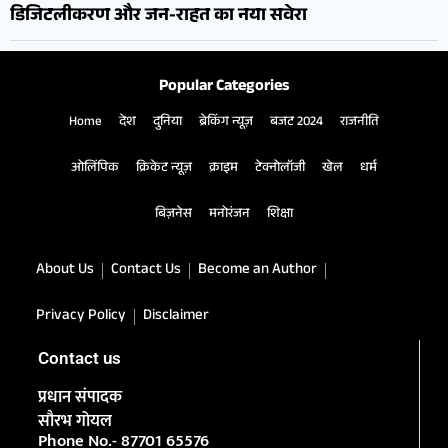
डिजिटलीकरण और जन-राहत का नया सवेरा
Popular Categories
Home
देश
दुनिया
ब्रेकिंग न्यूज़
बजट 2024
राजनीति
ओलिंपिक
क्रिकेट न्यूज़
क्राइम
टेक्नोलॉजी
खेल
धर्म
बिज़नेस
मनोरंजन
शिक्षा
About Us
Contact Us
Become an Author
Privacy Policy
Disclaimer
Contact us
प्रधान संपादक
सौरभ गोयल
Phone No.- 87701 65576