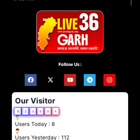
Follow Us :
Our Visitor
0
2
5
6
0
4
Users Today : 8
Users Yesterday : 112