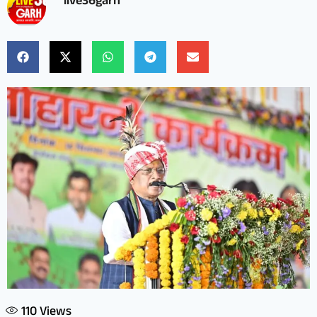
live36garh
110
Views