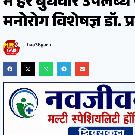
में हर बुधवार उपलब्ध रह
मनोरोग विशेषज्ञ डॉ. प
live36garh