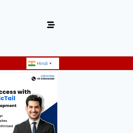
Hindi
▼