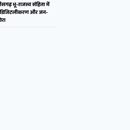
ीसगढ़ भू-राजस्व संहिता में
न, डिजिटलीकरण और जन-
ेरा