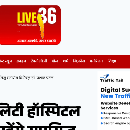
केट न्यूज़
क्राइम
टेक्नोलॉजी
खेल
धर्म
बिज़नेस
मनोरंजन
शिक्षा
िद्ध मनोरोग विशेषज्ञ डॉ. प्रशांत पटेल
लिटी हॉस्पिटल