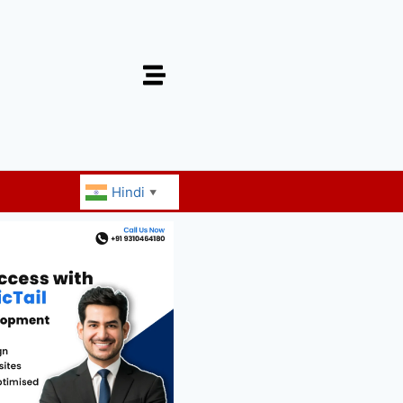
Hindi
▼