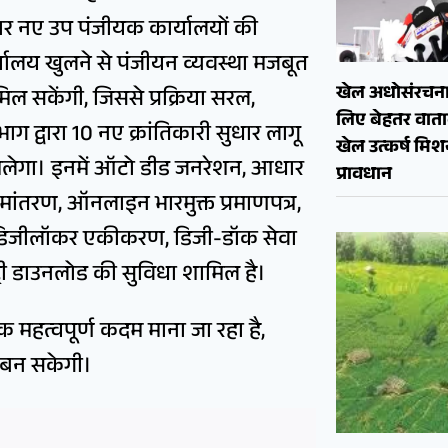
।चार नए उप पंजीयक कार्यालयों की
यालय खुलने से पंजीयन व्यवस्था मजबूत
खेल अधोसंरचना
ं मिल सकेंगी, जिससे प्रक्रिया सरल,
लिए बेहतर वाताव
ाग द्वारा 10 नए क्रांतिकारी सुधार लागू
खेल उत्कर्ष मि
ी मिलेगा। इनमें ऑटो डीड जनरेशन, आधार
प्रावधान
नामांतरण, ऑनलाइन भारमुक्त प्रमाणपत्र,
, डिजीलॉकर एकीकरण, डिजी-डॉक सेवा
्री डाउनलोड की सुविधा शामिल है।
 महत्वपूर्ण कदम माना जा रहा है,
ी बन सकेगी।