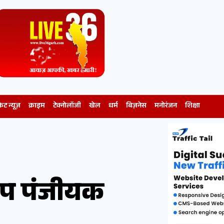
केट न्यूज़
क्राइम
टेक्नोलॉजी
खेल
धर्म
बिज़नेस
मनोरंजन
शिक्षा
ए उप पंजीयक