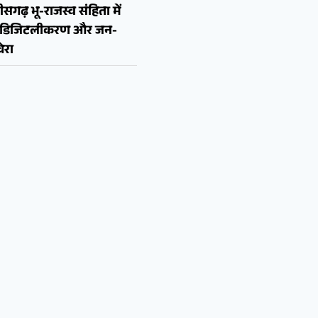
ीसगढ़ भू-राजस्व संहिता में
न, डिजिटलीकरण और जन-
ेरा