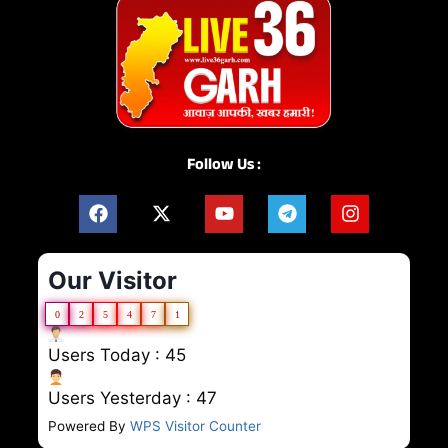
Follow Us :
Our Visitor
0
2
5
4
7
1
Users Today : 45
Users Yesterday : 47
Powered By
WPS Visitor Counter