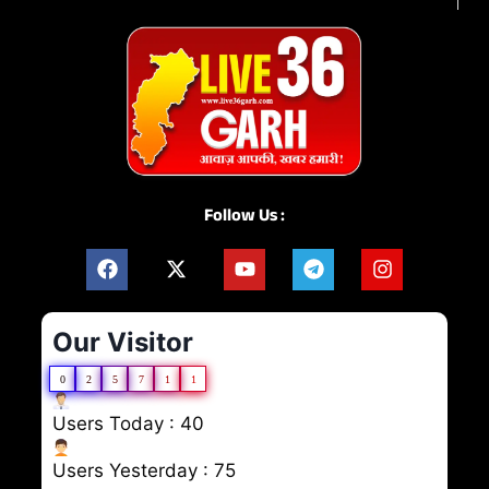
Follow Us :
Our Visitor
0
2
5
7
1
1
Users Today : 40
Users Yesterday : 75