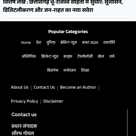
विशेष लेख : छत्तीसगढ़ भू-राजस्व संहिता में सुधार: सुशासन,
डिजिटलीकरण और जन-राहत का नया सवेरा
Popular Categories
Home
देश
दुनिया
ब्रेकिंग न्यूज़
बजट 2024
राजनीति
ओलिंपिक
क्रिकेट न्यूज़
क्राइम
टेक्नोलॉजी
खेल
धर्म
बिज़नेस
मनोरंजन
शिक्षा
About Us
Contact Us
Become an Author
Privacy Policy
Disclaimer
Contact us
प्रधान संपादक
सौरभ गोयल