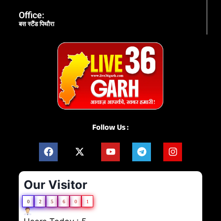
Office:
बस स्टैंड पिथौरा
Follow Us :
Our Visitor
0
2
5
6
0
1