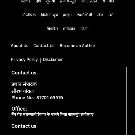
Home
देश
दुनिया
ब्रेकिंग न्यूज़
बजट 2024
राजनीति
ओलिंपिक
क्रिकेट न्यूज़
क्राइम
टेक्नोलॉजी
खेल
धर्म
बिज़नेस
मनोरंजन
शिक्षा
About Us
Contact Us
Become an Author
Privacy Policy
Disclaimer
Contact us
प्रधान संपादक
सौरभ गोयल
Phone No.- 87701 65576
Office:
मेंन रोड सरायपाली ईदगाह के सामने जिला महासमुंद छत्तीसगढ़
Contact us