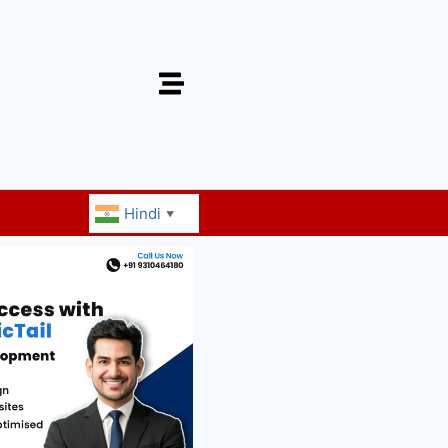
Hindi
▼