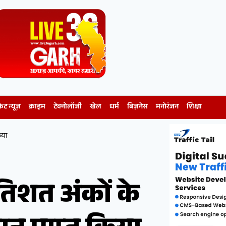
केट न्यूज़
क्राइम
टेक्नोलॉजी
खेल
धर्म
बिज़नेस
मनोरंजन
शिक्षा
िया
रतिशत अंकों के