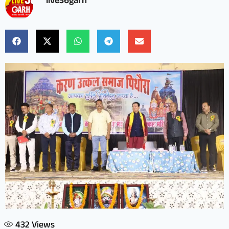
live36garh
432
Views