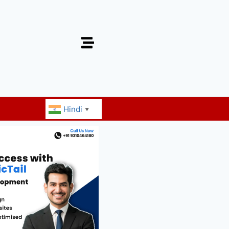
Hindi
▼