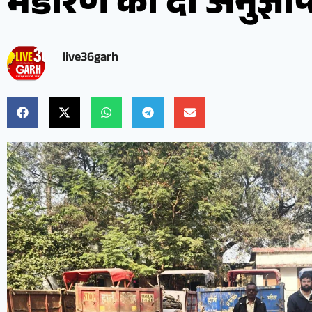
भंडारण की दो अनुज्ञप्त
live36garh