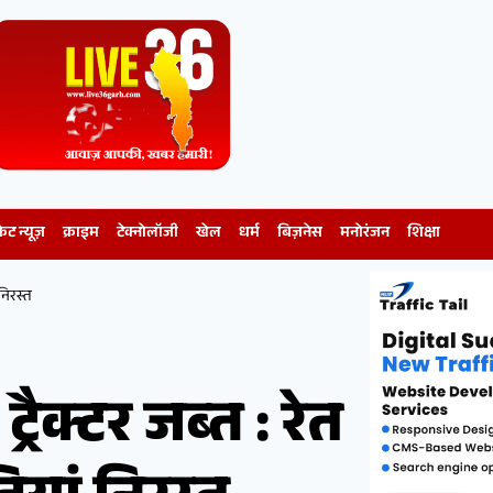
केट न्यूज़
क्राइम
टेक्नोलॉजी
खेल
धर्म
बिज़नेस
मनोरंजन
शिक्षा
निरस्त
रैक्टर जब्त : रेत