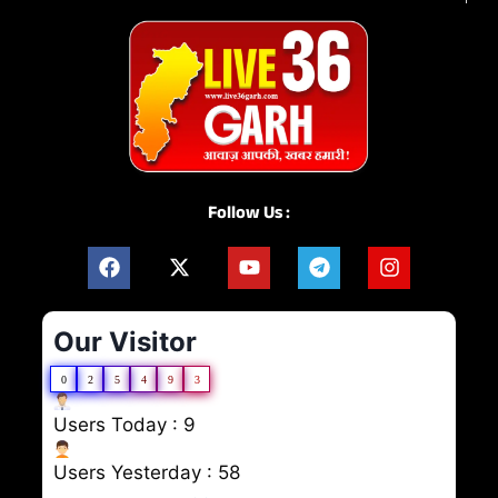
Follow Us :
Our Visitor
0
2
5
4
9
3
Users Today : 9
Users Yesterday : 58