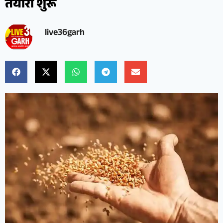
तैयारी शुरू
live36garh