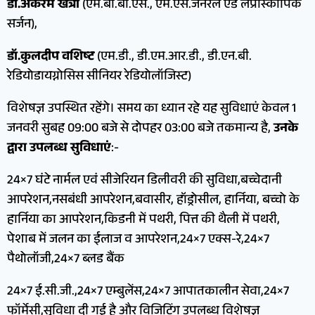
डॉ.अकरम खत्री
(एम.बी.बी.एस., एम.एस.जनरल एंड लेप्रोस्कोपिक
सर्जन),
डॉ.कुलदीप वशिष्ट
(एम.डी., डी.एम.आर.डी., डी.एन.बी.
रेडियोडायग्नोसिस सीनियर रेडियोलॉजिस्ट)
विशेषज्ञ उपस्थित रहेंगे। समय का ध्यान रहे यह सुविधाएं केवल 1
जनवरी सुबह 09:00 बजे से दोपहर 03:00 बजे तकमान्य है,
उनके
द्वारा उपलब्ध सुविधाएं
:-
24×7 घंटे नार्मल एवं सीजेरियन डिलीवरी की सुविधा,बच्चेदानी
आपरेशन,नसबंधी आपरेशन,बवासीर, हॉड्रोसील, हार्निया, बच्चो के
हार्निया का आपरेशन,किडनी में पथरी, पित्त की थैली में पथरी,
पेशाब में जलन का ईलाज व आपरेशन,24×7 एक्स-रे,24×7
पैथोलॉजी,24×7 ब्लड बैंक
24×7 ई.सी.जी.,24×7 एम्बुलेंस,24×7 आपातकालीन सेवा,24×7
फॉर्मेसी,सुविधा दी गई है और विजिटिंग उपलब्ध विशेषज्ञ