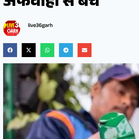
अफवाहों से बचें
live36garh