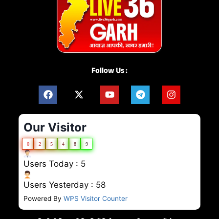
Follow Us :
Our Visitor
0
2
5
4
8
9
Users Today : 5
Users Yesterday : 58
Powered By
WPS Visitor Counter