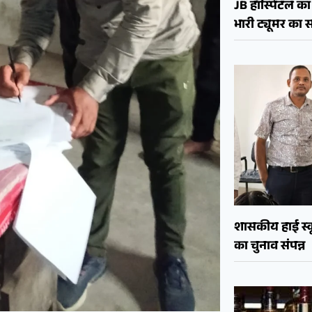
JB हॉस्पिटल का 
भारी ट्यूमर क
शासकीय हाई स्कू
का चुनाव संपन्न