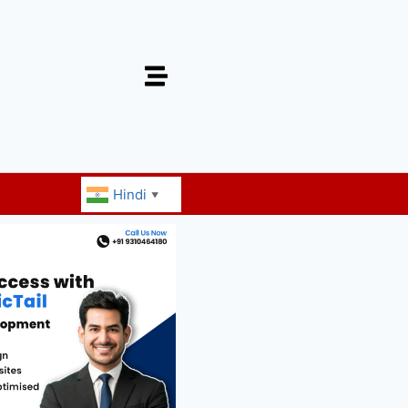
Hindi
▼