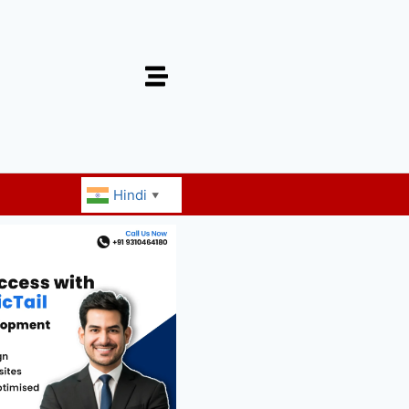
Hindi
▼