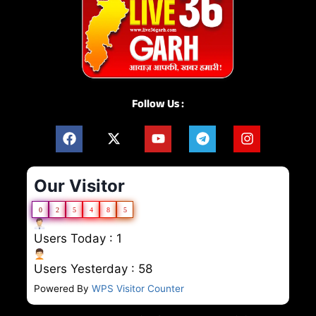
Follow Us :
Our Visitor
0
2
5
4
8
5
Users Today : 1
Users Yesterday : 58
Powered By
WPS Visitor Counter