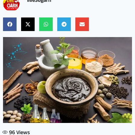
live36garh
96
Views