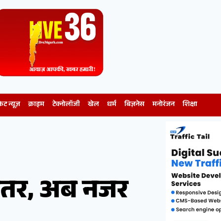
केट न्यूज़
क्राइम
टेक्नोलॉजी
खेल
धर्म
बिज़नेस
मनोरंजन
शिक्षा
 पितर, अब नजर