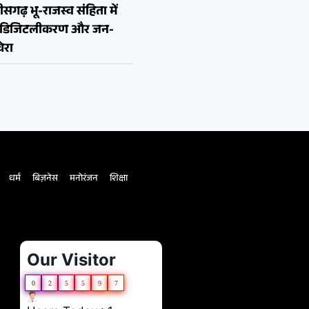
ीसगढ़ भू-राजस्व संहिता में
न, डिजिटलीकरण और जन-
ेरा
धर्म
बिज़नेस
मनोरंजन
शिक्षा
Our Visitor
0
2
5
5
9
7