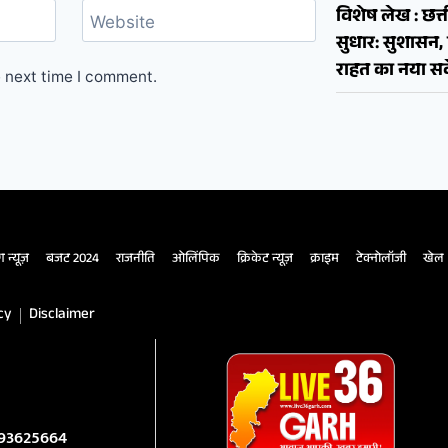
विशेष लेख : छत्त
Website
सुधार: सुशास
राहत का नया सव
e next time I comment.
ंग न्यूज़
बजट 2024
राजनीति
ओलिंपिक
क्रिकेट न्यूज़
क्राइम
टेक्नोलॉजी
खेल
cy
Disclaimer
993625664