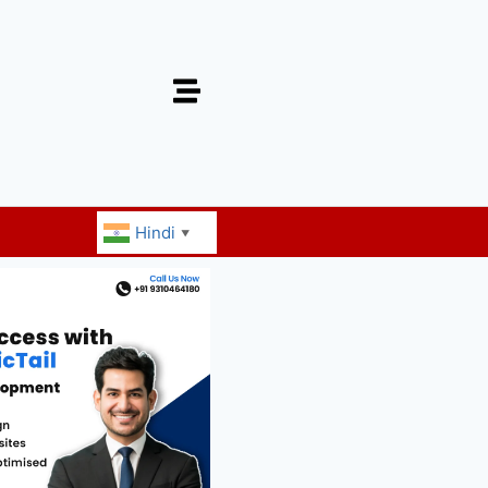
Hindi
▼