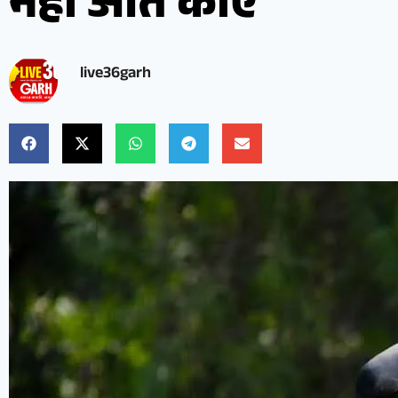
नहीं आते कौए
live36garh