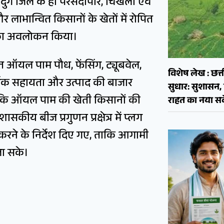
र्ग जिले के ही परसदापार, चिखला एवं
र लाभान्वित किसानों के खेतों में रोपित
 का अवलोकन किया।
 ऑयल पाम पौध, फेंसिंग, ट्यूबवेल,
विशेष लेख : छत्त
्थिक सहायता और उत्पाद की बाजार
सुधार: सुशास
 कहा कि ऑयल पाम की खेती किसानों की
राहत का नया सव
कीय बीज प्रगुणन प्रक्षेत्र में प्लग
 करने के निर्देश दिए गए, ताकि आगामी
जा सके।