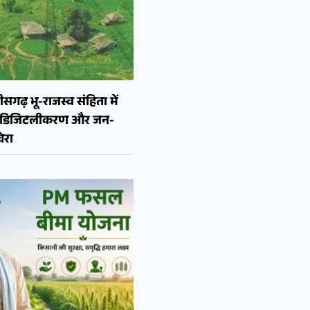
ीसगढ़ भू-राजस्व संहिता में
न, डिजिटलीकरण और जन-
ेरा