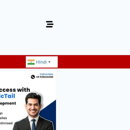
Hindi
▼