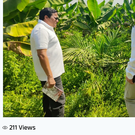
211
Views