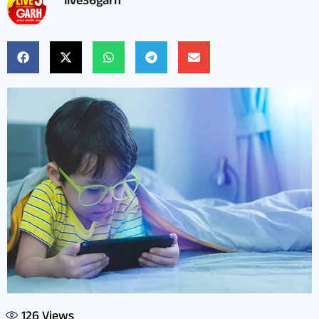
live36garh
126
Views