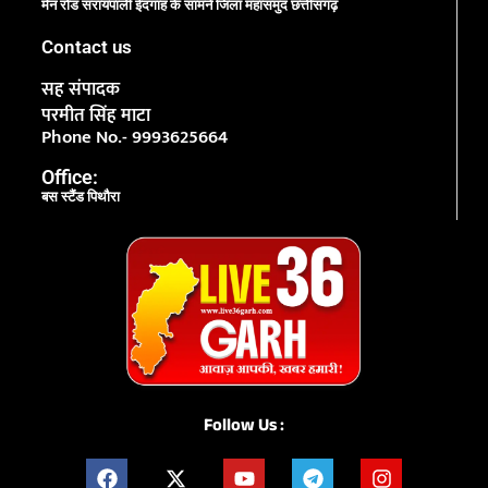
मेंन रोड सरायपाली ईदगाह के सामने जिला महासमुंद छत्तीसगढ़
Contact us
सह संपादक
परमीत सिंह माटा
Phone No.- 9993625664
Office:
बस स्टैंड पिथौरा
Follow Us :