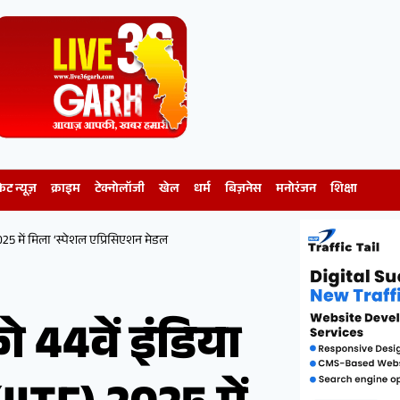
केट न्यूज़
क्राइम
टेक्नोलॉजी
खेल
धर्म
बिज़नेस
मनोरंजन
शिक्षा
025 में मिला ‘स्पेशल एप्रिसिएशन मेडल
 44वें इंडिया