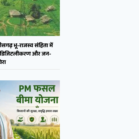
ीसगढ़ भू-राजस्व संहिता में
न, डिजिटलीकरण और जन-
ेरा