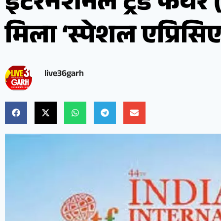
इंटरनेशनल ट्रेड फेयर (
मिला ‘स्पेशल एप्रिस
live36garh