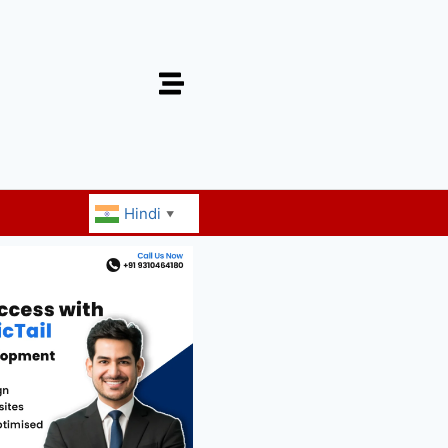
Hindi
▼