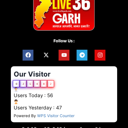
Follow Us :
Our Visitor
0
2
5
4
8
2
Users Today : 56
Users Yesterday : 47
Powered By
WPS Visitor Counter