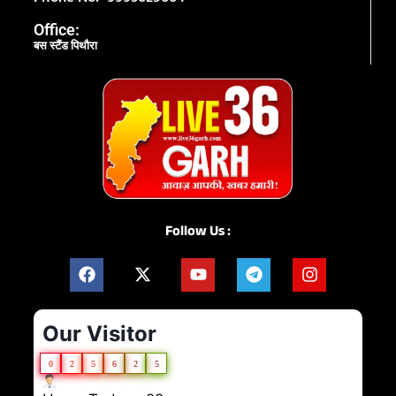
Office:
बस स्टैंड पिथौरा
Follow Us :
Our Visitor
0
2
5
6
2
5