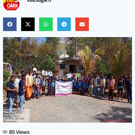
live36garh
85
Views