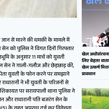
 और जान से मारने की धमकी के मामले में
ेन को पुलिस ने विगत दिनों गिरफ्तार
खेल अधोसंरचना
ठभूमि के अनुसार 11 मार्च को युवती
लिए बेहतर वाताव
खिल सेन ने गाली-गलौज और छेड़छाड़ की,
खेल उत्कर्ष मि
-पिता युवती के फोन करने पर समझाने
प्रावधान
ाधारानी ने भी युवती के परिजनों से
। शिकायत पर सरायपाली थाना पुलिस ने
ेन और राधारानी पति बजरंग सेन के
 3(5) के तहत अपराध दर्ज कर विवेचना