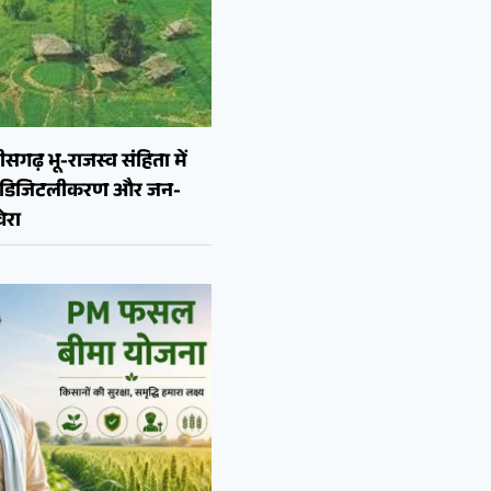
ीसगढ़ भू-राजस्व संहिता में
न, डिजिटलीकरण और जन-
ेरा