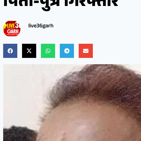
पिता-पुत्र गिरफ्तार
live36garh