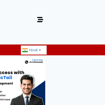
Hindi
▼