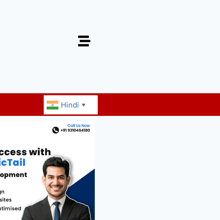
Hindi
▼