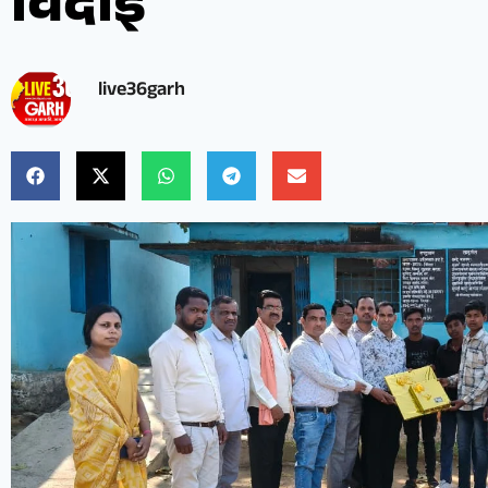
विदाई
live36garh