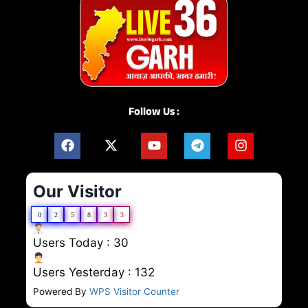
Follow Us :
Our Visitor
0
2
5
8
3
3
Users Today : 30
Users Yesterday : 132
Powered By
WPS Visitor Counter