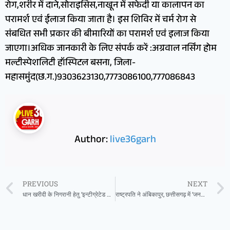
रोग,शरीर में दाने,सोराइसिस,नाखून में सफेदी या कालापन का
परामर्श एवं ईलाज किया जाता है। इस शिविर में चर्म रोग से
संबधित सभी प्रकार की बीमारियों का परामर्श एवं इलाज किया
जाएगा।अधिक जानकारी के लिए संपर्क करें :अग्रवाल नर्सिंग होम
मल्टीस्पेशलिटी हॉस्पिटल बसना, जिला-
महासमुंद(छ.ग.)9303623130,7773086100,777086843
Author:
live36garh
PREVIOUS
NEXT
धान खरीदी के निगरानी हेतु ‘इन्टीग्रेटेड कमान्ड एन्ड कंट्रोल सेंटर’ की स्थापित
राष्ट्रपति ने अंबिकापुर, छत्तीसगढ़ में ‘जनजातीय गौरव दिवस’ समारोह में गरिमामयी उपस्थिति दर्ज कराई