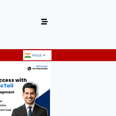
Hindi
▼