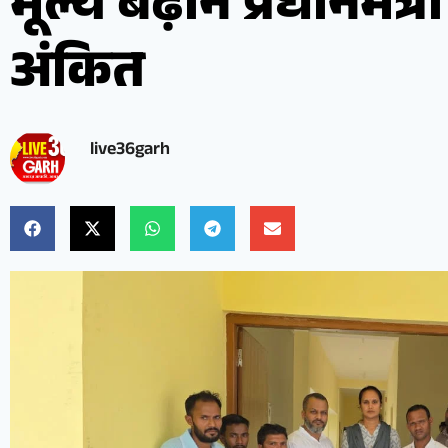
मूल्य बढ़ाने प्रधानमंत्र
अंकित
live36garh