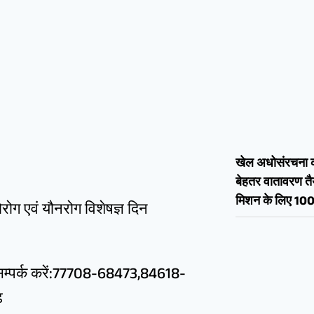
खेल अधोसंरचना क
बेहतर वातावरण तैय
मिशन के लिए 100
रोग एवं यौनरोग विशेषज्ञ दिन
 सम्पर्क करें:77708-68473,84618-
़