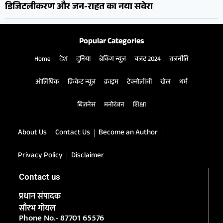
डिजिटलीकरण और जन-राहत का नया सवेरा
Popular Categories
Home
देश
दुनिया
ब्रेकिंग न्यूज़
बजट 2024
राजनीति
ओलिंपिक
क्रिकेट न्यूज़
क्राइम
टेक्नोलॉजी
खेल
धर्म
बिज़नेस
मनोरंजन
शिक्षा
About Us
Contact Us
Become an Author
Privacy Policy
Disclaimer
Contact us
प्रधान संपादक
सौरभ गोयल
Phone No.- 87701 65576