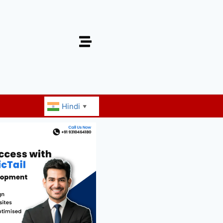
Hindi
▼