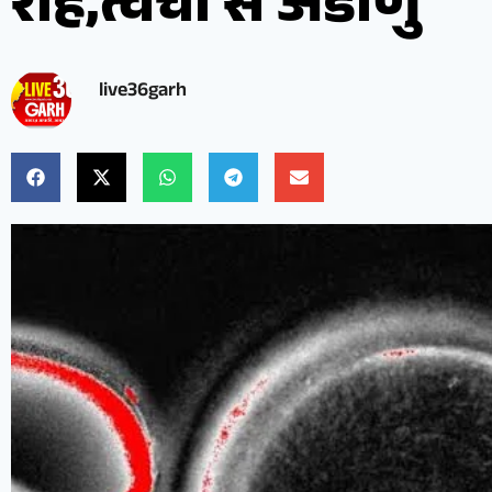
राह,त्वचा से अंडाणु
live36garh