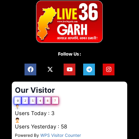
Follow Us :
Our Visitor
0
2
5
4
8
7
Users Today : 3
Users Yesterday : 58
Powered By
WPS Visitor Counter