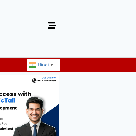
Hindi
▼