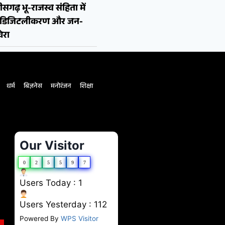
ीसगढ़ भू-राजस्व संहिता में
न, डिजिटलीकरण और जन-
ेरा
धर्म
बिज़नेस
मनोरंजन
शिक्षा
Our Visitor
0
2
5
5
9
7
Users Today : 1
Users Yesterday : 112
Powered By
WPS Visitor