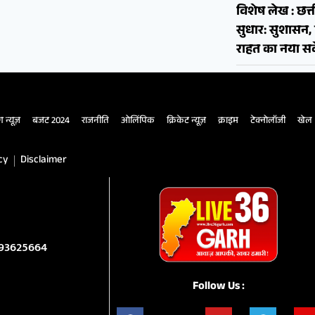
विशेष लेख : छत्त
सुधार: सुशास
राहत का नया सव
ंग न्यूज़
बजट 2024
राजनीति
ओलिंपिक
क्रिकेट न्यूज़
क्राइम
टेक्नोलॉजी
खेल
cy
Disclaimer
993625664
Follow Us :