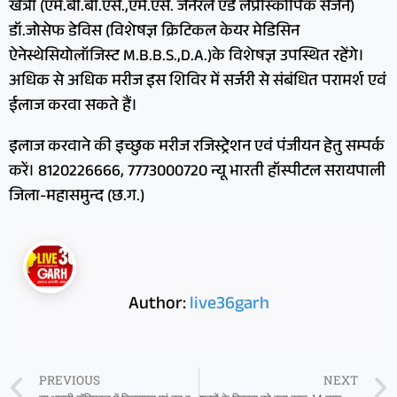
खत्री (एम.बी.बी.एस.,एम.एस. जनरल एंड लेप्रोस्कोपिक सर्जन)
डॉ.जोसेफ डेविस (विशेषज्ञ क्रिटिकल केयर मेडिसिन
ऐनेस्थेसियोलॉजिस्ट M.B.B.S.,D.A.)के विशेषज्ञ उपस्थित रहेंगे।
अधिक से अधिक मरीज इस शिविर में सर्जरी से संबंधित परामर्श एवं
ईलाज करवा सकते हैं।
इलाज करवाने की इच्छुक मरीज रजिस्ट्रेशन एवं पंजीयन हेतु सम्पर्क
करें। 8120226666, 7773000720 न्यू भारती हॉस्पीटल सरायपाली
जिला-महासमुन्द (छ.ग.)
Author:
live36garh
PREVIOUS
NEXT